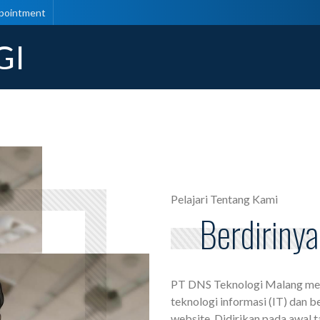
pointment
GI
Pelajari Tentang Kami
Berdiriny
PT DNS Teknologi Malang mer
teknologi informasi (IT) dan 
website. Didirikan pada awal t