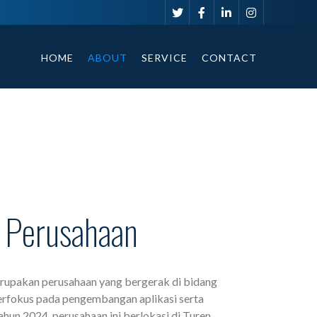
HOME
ABOUT
SERVICE
CONTACT
a Perusahaan
upakan perusahaan yang bergerak di bidang
berfokus pada pengembangan aplikasi serta
ahun 2024, perusahaan ini berlokasi di Turen